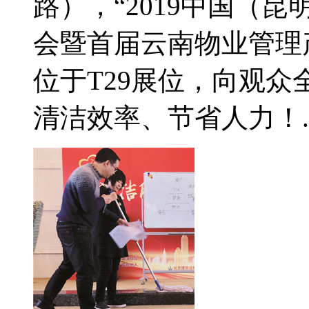
路），“2019中国（
会暨首届云南物业管理
位于T29展位，向观
清洁效率、节省人力！..