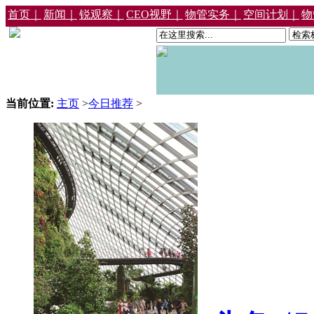
首页｜
新闻｜
锐观察｜
CEO视野｜
物管实务｜
空间计划｜
物
当前位置:
主页
>
今日推荐
>