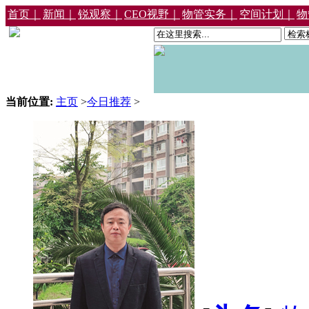
首页｜
新闻｜
锐观察｜
CEO视野｜
物管实务｜
空间计划｜
物
当前位置:
主页
>
今日推荐
>