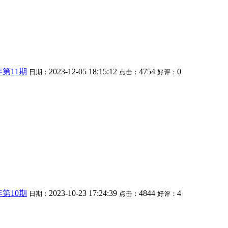
年第11期
2023-12-05 18:15:12
4754
0
日期：
点击：
好评：
年第10期
2023-10-23 17:24:39
4844
4
日期：
点击：
好评：