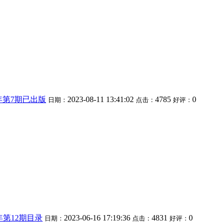
年第7期已出版
2023-08-11 13:41:02
4785
0
日期：
点击：
好评：
年第12期目录
2023-06-16 17:19:36
4831
0
日期：
点击：
好评：