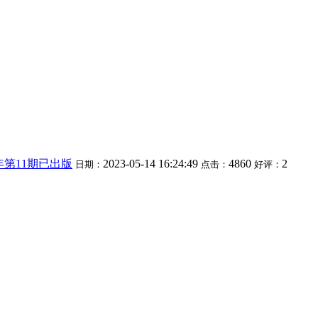
年第11期已出版
2023-05-14 16:24:49
4860
2
日期：
点击：
好评：